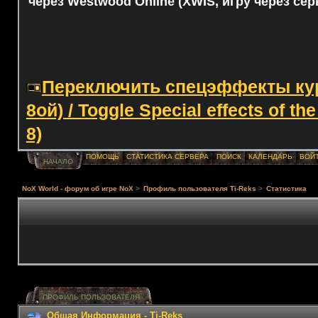
через Westwood Online (XWIS, игру через сер
Переключить спецэффекты курс
8ой) / Toggle Special effects of th
8)
ПОМОЩЬ
СТАТИСТИКА СЕРВЕРА
ПОИСК
КАЛЕНДАРЬ
ВОЙ
НАЧАЛО
NoX World - форум об игре NoX
>
Профиль пользователя Ti-Reks
>
Статистика
ПРОФИЛЬ ПОЛЬЗОВАТЕЛЯ
Общая Информация - Ti-Reks