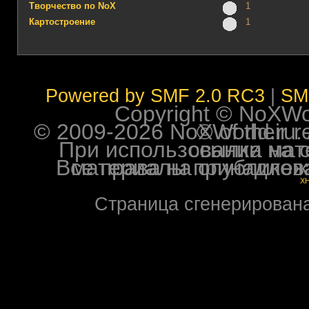
Творчество по NoX
1
Картостроение
1
Powered by SMF 2.0 RC3
|
SM
Copyright © NoXWorl
© 2009-2026 NoXWorld.ru. All image
При использовании материалов ф
Все права на опубликованные на форуме NoXW
X
Страница сгенерирована 