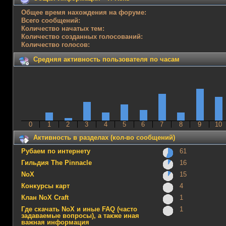
Общее время нахождения на форуме:
Всего сообщений:
Количество начатых тем:
Количество созданных голосований:
Количество голосов:
Средняя активность пользователя по часам
0
1
2
3
4
5
6
7
8
9
10
Активность в разделах (кол-во сообщений)
Рубаем по интернету
61
Гильдия The Pinnacle
16
NoX
15
Конкурсы карт
4
Клан NoX Craft
1
Где скачать NoX и иные FAQ (часто
1
задаваемые вопросы), а также иная
важная информация