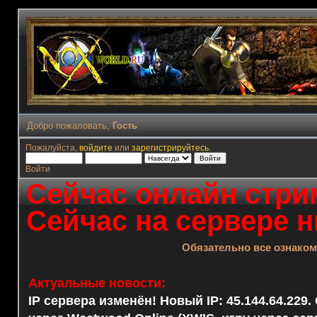
Добро пожаловать,
Гость
Пожалуйста,
войдите
или
зарегистрируйтесь
.
Войти
Сейчас онлайн стрим
Сейчас на сервере н
Обязательно все ознако
Актуальные новости:
IP сервера изменён! Новый IP: 45.144.64.229