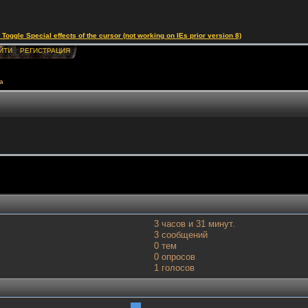
le Special effects of the cursor (not working on IEs prior version 8)
ЙТИ
РЕГИСТРАЦИЯ
а
3 часов и 31 минут.
3 сообщений
0 тем
0 опросов
1 голосов