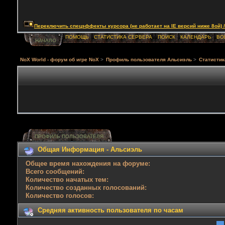
Переключить спецэффекты курсора (не работает на IE версий ниже 8ой) / Togg
ПОМОЩЬ
СТАТИСТИКА СЕРВЕРА
ПОИСК
КАЛЕНДАРЬ
ВО
НАЧАЛО
NoX World - форум об игре NoX
>
Профиль пользователя Альсиэль
>
Статистик
ПРОФИЛЬ ПОЛЬЗОВАТЕЛЯ
Общая Информация - Альсиэль
Общее время нахождения на форуме:
Всего сообщений:
Количество начатых тем:
Количество созданных голосований:
Количество голосов:
Средняя активность пользователя по часам