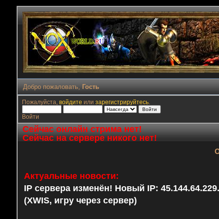
Добро пожаловать,
Гость
Пожалуйста,
войдите
или
зарегистрируйтесь
.
Войти
Сейчас онлайн стрима нет!
Сейчас на сервере никого нет!
О
Актуальные новости:
IP сервера изменён! Новый IP: 45.144.64.22
(XWIS, игру через сервер)