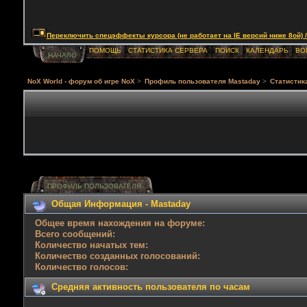
Переключить спецэффекты курсора (не работает на IE версий ниже 8ой) / Togg
ПОМОЩЬ
СТАТИСТИКА СЕРВЕРА
ПОИСК
КАЛЕНДАРЬ
ВО
НАЧАЛО
NoX World - форум об игре NoX
>
Профиль пользователя Mastaday
>
Статистик
ПРОФИЛЬ ПОЛЬЗОВАТЕЛЯ
Общая Информация - Mastaday
Общее время нахождения на форуме:
Всего сообщений:
Количество начатых тем:
Количество созданных голосований:
Количество голосов:
Средняя активность пользователя по часам