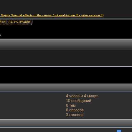
le Special effects of the cursor (not working on IEs prior version 8)
ЙТИ
РЕГИСТРАЦИЯ
а
4 часов и 4 минут.
10 сообщений
0 тем
0 опросов
3 голосов