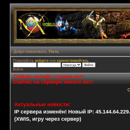
Добро пожаловать,
Гость
Пожалуйста,
войдите
или
зарегистрируйтесь
.
Войти
Сейчас онлайн стрима нет!
Сейчас на сервере никого нет!
О
Актуальные новости:
IP сервера изменён! Новый IP: 45.144.64.22
(XWIS, игру через сервер)