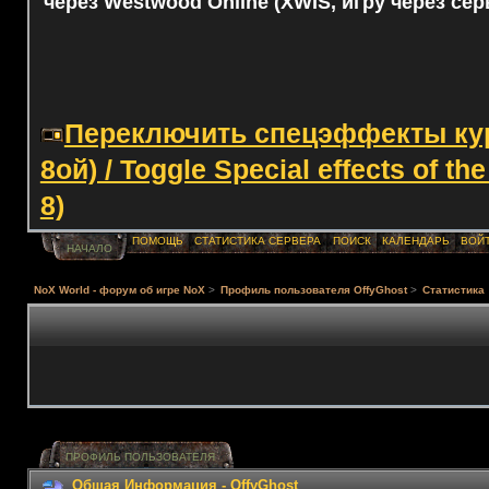
через Westwood Online (XWIS, игру через сер
Переключить спецэффекты курс
8ой) / Toggle Special effects of th
8)
ПОМОЩЬ
СТАТИСТИКА СЕРВЕРА
ПОИСК
КАЛЕНДАРЬ
ВОЙ
НАЧАЛО
NoX World - форум об игре NoX
>
Профиль пользователя OffyGhost
>
Статистика
ПРОФИЛЬ ПОЛЬЗОВАТЕЛЯ
Общая Информация - OffyGhost