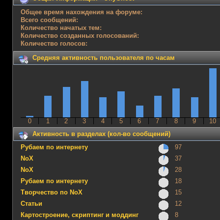
Общее время нахождения на форуме:
Всего сообщений:
Количество начатых тем:
Количество созданных голосований:
Количество голосов:
Средняя активность пользователя по часам
0
1
2
3
4
5
6
7
8
9
10
Активность в разделах (кол-во сообщений)
Рубаем по интернету
97
NoX
37
NoX
28
Рубаем по интернету
18
Творчество по NoX
15
Статьи
12
Картостроение, скриптинг и моддинг
8