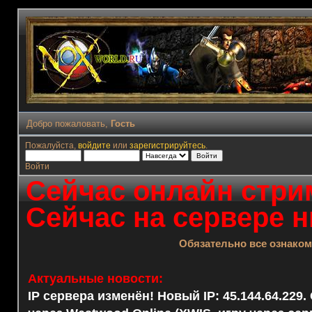
Добро пожаловать,
Гость
Пожалуйста,
войдите
или
зарегистрируйтесь
.
Войти
Сейчас онлайн стрим
Сейчас на сервере н
Обязательно все ознако
Актуальные новости:
IP сервера изменён! Новый IP: 45.144.64.229