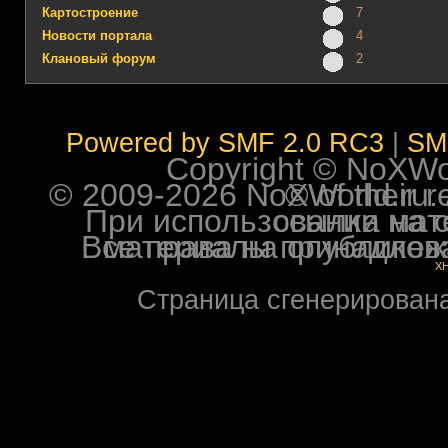
Картостроение
7
Новости портала
4
Клановый форум
2
Powered by SMF 2.0 RC3
|
SM
Copyright © NoXWorl
© 2009-2026 NoXWorld.ru. All image
При использовании материалов ф
Все права на опубликованные на форуме NoXW
X
Страница сгенерирована 