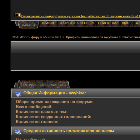
Переключить спецэффекты курсора (не работает на IE версий ниже 8ой) / Togg
ПОМОЩЬ
СТАТИСТИКА СЕРВЕРА
ПОИСК
КАЛЕНДАРЬ
ВО
НАЧАЛО
NoX World - форум об игре NoX
>
Профиль пользователя awyhiser
>
Статистик
ПРОФИЛЬ ПОЛЬЗОВАТЕЛЯ
Общая Информация - awyhiser
Общее время нахождения на форуме:
Всего сообщений:
Количество начатых тем:
Количество созданных голосований:
Количество голосов:
Средняя активность пользователя по часам
Нет сообщений