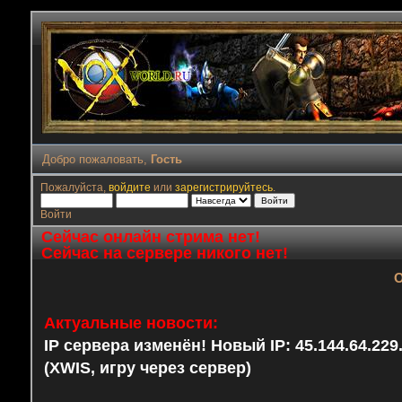
Добро пожаловать,
Гость
Пожалуйста,
войдите
или
зарегистрируйтесь
.
Войти
Сейчас онлайн стрима нет!
Сейчас на сервере никого нет!
О
Актуальные новости:
IP сервера изменён! Новый IP: 45.144.64.22
(XWIS, игру через сервер)