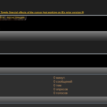
le Special effects of the cursor (not working on IEs prior version 8)
ЙТИ
РЕГИСТРАЦИЯ
а
0 минут.
0 сообщений
0 тем
0 опросов
0 голосов