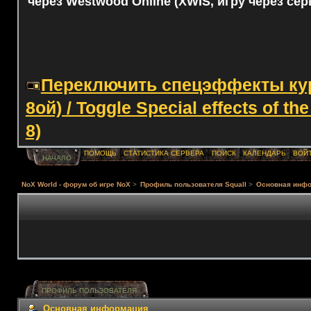
через Westwood Online (XWIS, игру через сер
Переключить спецэффекты курс
8ой) / Toggle Special effects of th
8)
ПОМОЩЬ
СТАТИСТИКА СЕРВЕРА
ПОИСК
КАЛЕНДАРЬ
ВОЙ
НАЧАЛО
NoX World - форум об игре NoX
>
Профиль пользователя Squall
>
Основная инф
ПРОФИЛЬ ПОЛЬЗОВАТЕЛЯ
Основная информация