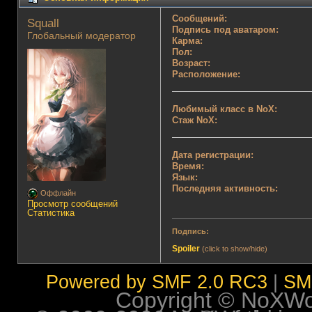
Сообщений:
Squall 
Подпись под аватаром:
Глобальный модератор
Карма:
Пол:
Возраст:
Расположение:
Любимый класс в NoX:
Стаж NoX:
Дата регистрации:
Время:
Язык:
Последняя активность:
Оффлайн
Просмотр сообщений
Статистика
Подпись:
Spoiler
(click to show/hide)
Powered by SMF 2.0 RC3
|
SM
Copyright © NoXWorl