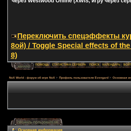
через Westwood Online (XWIS, игру через сер
Переключить спецэффекты курс
8ой) / Toggle Special effects of th
8)
ПОМОЩЬ
СТАТИСТИКА СЕРВЕРА
ПОИСК
КАЛЕНДАРЬ
ВОЙ
НАЧАЛО
NoX World - форум об игре NoX
>
Профиль пользователя Evengard
>
Основная и
ПРОФИЛЬ ПОЛЬЗОВАТЕЛЯ
Основная информация