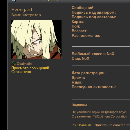
Сообщений:
Evengard 
Подпись над аватаром:
Администратор
Подпись под аватаром:
Карма:
Пол:
Возраст:
Расположение:
Любимый класс в NoX:
Стаж NoX:
Оффлайн
Просмотр сообщений
Статистика
Дата регистрации:
Время:
Язык:
Последняя активность:
Подпись:
Не упоминай администраторов всуе...
С уважением, TriOptimum Corporation
PS:
Покаяние
-
Признание своей ви