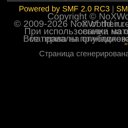
Powered by SMF 2.0 RC3
|
SM
Copyright © NoXWorl
© 2009-2026 NoXWorld.ru. All image
При использовании материалов ф
Все права на опубликованные на форуме NoXW
X
Страница сгенерирована 