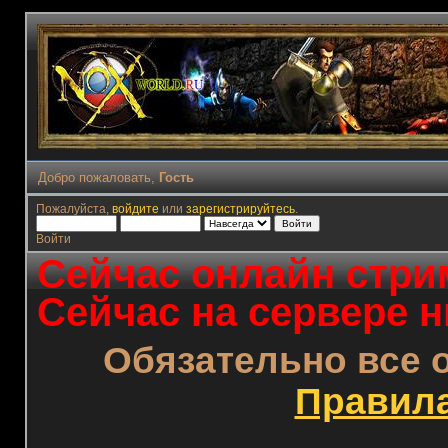
Добро пожаловать,
Гость
Пожалуйста,
войдите
или
зарегистрируйтесь
.
Войти
Сейчас онлайн стрим
Сейчас на сервере н
Обязательно все 
Правил