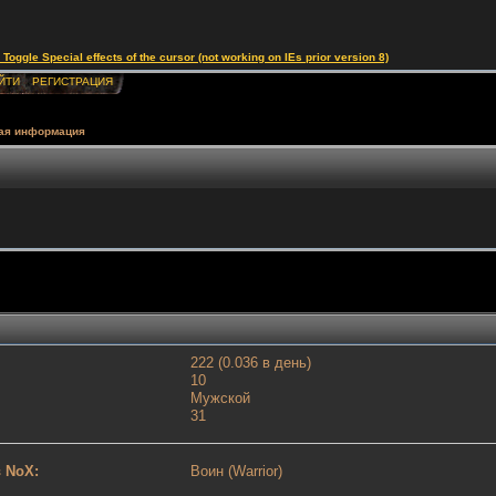
le Special effects of the cursor (not working on IEs prior version 8)
ЙТИ
РЕГИСТРАЦИЯ
ая информация
222 (0.036 в день)
10
Мужской
31
 NoX:
Воин (Warrior)