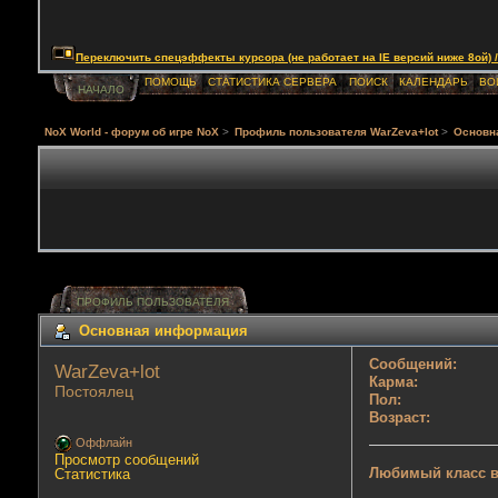
Переключить спецэффекты курсора (не работает на IE версий ниже 8ой) / Togg
ПОМОЩЬ
СТАТИСТИКА СЕРВЕРА
ПОИСК
КАЛЕНДАРЬ
ВО
НАЧАЛО
NoX World - форум об игре NoX
>
Профиль пользователя WarZeva+lot
>
Основн
ПРОФИЛЬ ПОЛЬЗОВАТЕЛЯ
Основная информация
Сообщений:
WarZeva+lot 
Карма:
Постоялец
Пол:
Возраст:
Оффлайн
Просмотр сообщений
Любимый класс в
Статистика