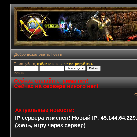
Добро пожаловать,
Гость
Пожалуйста,
войдите
или
зарегистрируйтесь
.
Войти
Сейчас онлайн стрима нет!
Сейчас на сервере никого нет!
О
Актуальные новости:
IP сервера изменён! Новый IP: 45.144.64.22
(XWIS, игру через сервер)