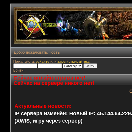
Добро пожаловать,
Гость
Пожалуйста,
войдите
или
зарегистрируйтесь
.
Войти
Сейчас онлайн стрима нет!
Сейчас на сервере никого нет!
О
Актуальные новости:
IP сервера изменён! Новый IP: 45.144.64.22
(XWIS, игру через сервер)