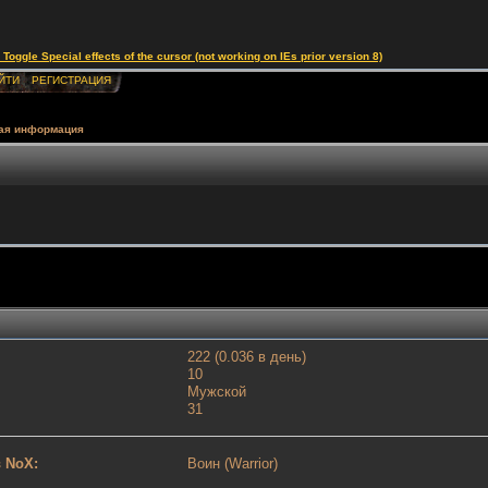
le Special effects of the cursor (not working on IEs prior version 8)
ЙТИ
РЕГИСТРАЦИЯ
ая информация
222 (0.036 в день)
10
Мужской
31
 NoX:
Воин (Warrior)