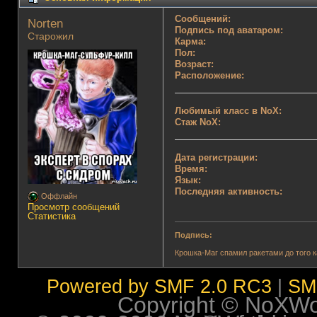
Сообщений:
Norten 
Подпись под аватаром:
Старожил
Карма:
Пол:
Возраст:
Расположение:
Любимый класс в NoX:
Стаж NoX:
Дата регистрации:
Время:
Язык:
Последняя активность:
Оффлайн
Просмотр сообщений
Статистика
Подпись:
Крошка-Маг спамил ракетами до того к
Powered by SMF 2.0 RC3
|
SM
Copyright © NoXWorl