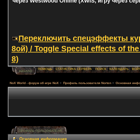
через Westwood Online (XWIS, игру через сер
Переключить спецэффекты курс
8ой) / Toggle Special effects of th
8)
ПОМОЩЬ
СТАТИСТИКА СЕРВЕРА
ПОИСК
КАЛЕНДАРЬ
ВОЙ
НАЧАЛО
NoX World - форум об игре NoX
>
Профиль пользователя Norten
>
Основная инф
ПРОФИЛЬ ПОЛЬЗОВАТЕЛЯ
Основная информация