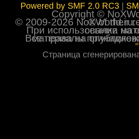
Powered by SMF 2.0 RC3
|
SM
Copyright © NoXWorl
© 2009-2026 NoXWorld.ru. All image
При использовании материалов ф
Все права на опубликованные на форуме NoXW
X
Страница сгенерирована 