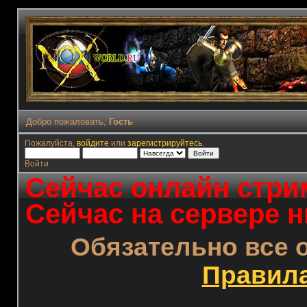
Добро пожаловать,
Гость
Пожалуйста,
войдите
или
зарегистрируйтесь
.
Войти
Сейчас онлайн стрим
Сейчас на сервере н
Обязательно все 
Правил