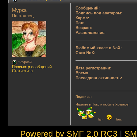
Сообщений:
Мурка 
Подпись под аватаром:
Постоялец
Карма:
Пол:
Возраст:
Расположение:
Любимый класс в NoX:
Стаж NoX:
Оффлайн
Просмотр сообщений
Дата регистрации:
Статистика
Время:
Последняя активность:
Подпись:
Играйте в Нокс и любите Урчинов!
fan;
fan;
Powered by SMF 2.0 RC3
|
SM