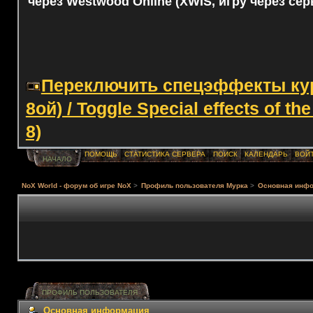
через Westwood Online (XWIS, игру через сер
Переключить спецэффекты курс
8ой) / Toggle Special effects of th
8)
ПОМОЩЬ
СТАТИСТИКА СЕРВЕРА
ПОИСК
КАЛЕНДАРЬ
ВОЙ
НАЧАЛО
NoX World - форум об игре NoX
>
Профиль пользователя Мурка
>
Основная инф
ПРОФИЛЬ ПОЛЬЗОВАТЕЛЯ
Основная информация