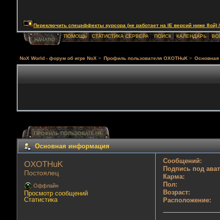
Переключить спецэффекты курсора (не работает на IE версий ниже 8ой) / Togg
ПОМОЩЬ
СТАТИСТИКА СЕРВЕРА
ПОИСК
КАЛЕНДАРЬ
ВО
НАЧАЛО
NoX World - форум об игре NoX
>
Профиль пользователя OXOTHuK
>
Основная
ПРОФИЛЬ ПОЛЬЗОВАТЕЛЯ
Основная информация
Сообщений:
OXOTHuK 
Подпись под ава
Постоялец
Карма:
Пол:
Оффлайн
Возраст:
Просмотр сообщений
Статистика
Расположение: