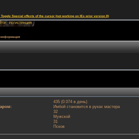
le Special effects of the cursor (not working on IEs prior version 8)
ЙТИ
РЕГИСТРАЦИЯ
 информация
435 (0.074 в день)
таром:
Имбой становится в руках мастера
32
Мужской
31
Псков