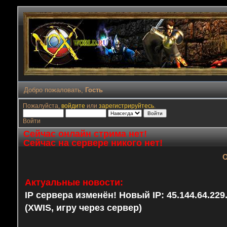
Добро пожаловать,
Гость
Пожалуйста,
войдите
или
зарегистрируйтесь
.
Войти
Сейчас онлайн стрима нет!
Сейчас на сервере никого нет!
О
Актуальные новости:
IP сервера изменён! Новый IP: 45.144.64.22
(XWIS, игру через сервер)