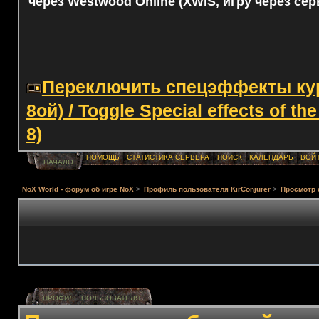
через Westwood Online (XWIS, игру через сер
Переключить спецэффекты курс
8ой) / Toggle Special effects of th
8)
ПОМОЩЬ
СТАТИСТИКА СЕРВЕРА
ПОИСК
КАЛЕНДАРЬ
ВОЙ
НАЧАЛО
NoX World - форум об игре NoX
>
Профиль пользователя KirConjurer
>
Просмотр
ПРОФИЛЬ ПОЛЬЗОВАТЕЛЯ