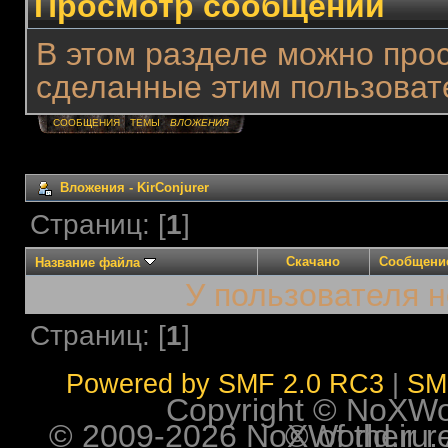
Просмотр сообщений
В этом разделе можно про
сделанные этим пользоват
СООБЩЕНИЯ
ТЕМЫ
ВЛОЖЕНИЯ
Вложения - KirConjurer
Страниц: [
1
]
Скачано
Сообщени
Название файла
У пользователя н
Страниц: [
1
]
Powered by SMF 2.0 RC3
|
SM
Copyright © NoXWorl
© 2009-2026 NoXWorld.ru. All image