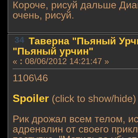
Короче, рисуй дальше Диана
очень, рисуй.
34
Таверна "Пьяный Урчи
"Пьяный урчин"
«
:
08/06/2012 14:21:47 »
1106\46
Spoiler
(click to show/hide)
Рик дрожал всем телом, и
адреналин от своего прикл