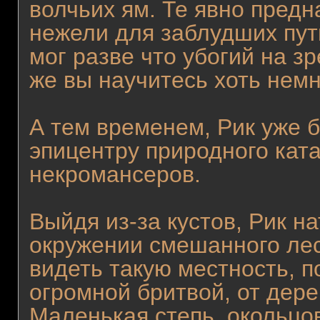
волчьих ям. Те явно предн
нежели для заблудших путн
мог разве что убогий на зр
же вы научитесь хоть немн
А тем временем, Рик уже б
эпицентру природного кат
некромансеров.
Выйдя из-за кустов, Рик н
окружении смешанного лес
видеть такую местность, 
огромной бритвой, от дерев
Маленькая степь, окольцов