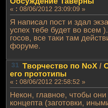
Обсуждение Таверны
«
:
08/06/2012 23:09:09 »
Я написал пост и здал экз
успех тебе будет во всем 
госов, все таки там действ
форуме.
31
Творчество по NoX
/
О
его прототипы
«
:
08/06/2012 22:58:52 »
Некон, главное, чтобы он
концептa (заготовки, иным