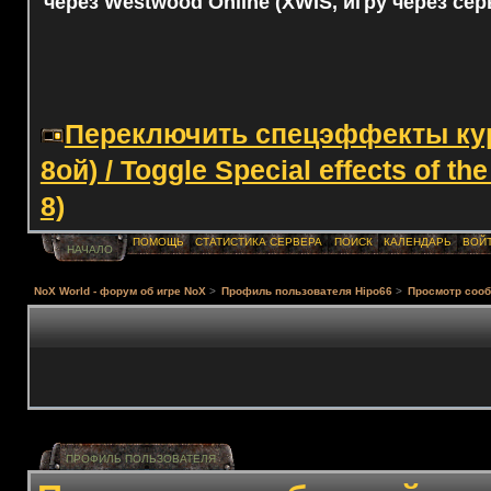
через Westwood Online (XWIS, игру через сер
Переключить спецэффекты курс
8ой) / Toggle Special effects of th
8)
ПОМОЩЬ
СТАТИСТИКА СЕРВЕРА
ПОИСК
КАЛЕНДАРЬ
ВОЙ
НАЧАЛО
NoX World - форум об игре NoX
>
Профиль пользователя Hipo66
>
Просмотр соо
ПРОФИЛЬ ПОЛЬЗОВАТЕЛЯ