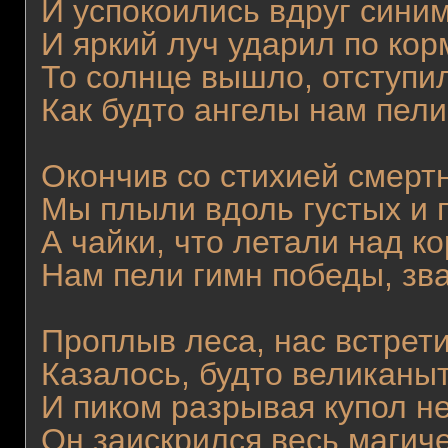
И успокоились вдруг синим
И яркий луч ударил по кор
То солнце вышло, отступи
Как будто ангелы нам пели
Окончив со стихией смерт
Мы плыли вдоль густых и 
А чайки, что летали над к
Нам пели гимн победы, зва
Проплыв леса, нас встрет
Казалось, будто великаныт
И пиком разрывая купол н
Он заискрился весь магич