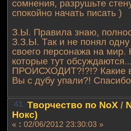
сомнения, разрушьте стену
спокойно начать писать )
З.Ы. Правила знаю, полно
З.З.Ы. Так и не понял одн
своего персонажа на мир.
которые тут обсуждаются
ПРОИСХОДИТ?!?!? Какие в
Вы с дубу упали?! Спасибо
41
Творчество по NoX
/
N
Нокс)
«
:
02/06/2012 23:30:03 »