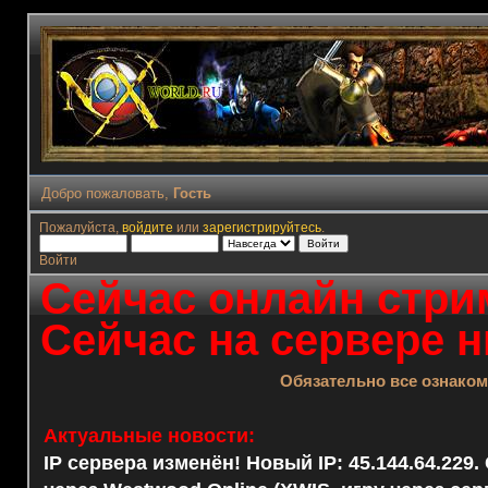
Добро пожаловать,
Гость
Пожалуйста,
войдите
или
зарегистрируйтесь
.
Войти
Сейчас онлайн стрим
Сейчас на сервере н
Обязательно все ознако
Актуальные новости:
IP сервера изменён! Новый IP: 45.144.64.229