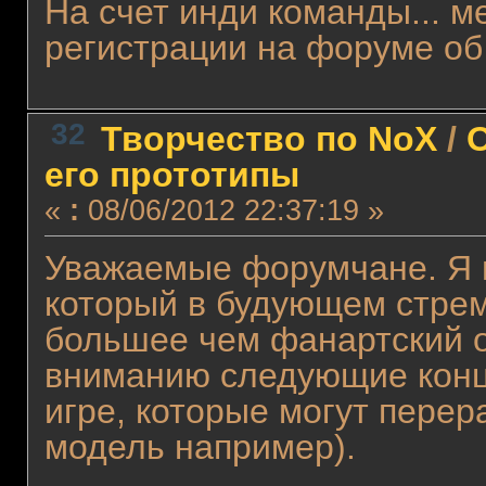
На счет инди команды... м
регистрации на форуме об 
32
Творчество по NoX
/
О
его прототипы
«
:
08/06/2012 22:37:19 »
Уважаемые форумчане. Я н
который в будующем стреми
большее чем фанартский 
вниманию следующие конц
игре, которые могут перер
модель например).