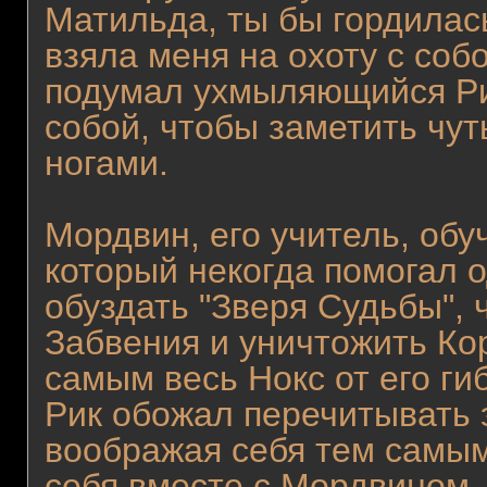
Матильда, ты бы гордилась
взяла меня на охоту с собо
подумал ухмыляющийся Ри
собой, чтобы заметить чут
ногами.
Мордвин, его учитель, обу
который некогда помогал 
обуздать "Зверя Судьбы", 
Забвения и уничтожить Ко
самым весь Нокс от его ги
Рик обожал перечитывать э
воображая себя тем самым
себя вместе с Мордвином,