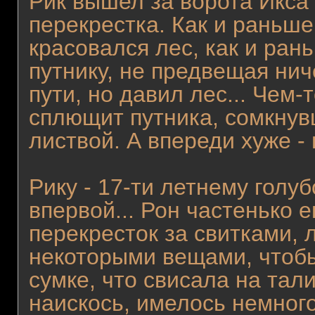
Рик вышел за ворота Икса
перекрестка. Как и раньше
красовался лес, как и ран
путнику, не предвещая нич
пути, но давил лес... Чем-
сплющит путника, сомкнув
листвой. А впереди хуже - 
Рику - 17-ти летнему голу
впервой... Рон частенько 
перекресток за свитками,
некоторыми вещами, чтобы
сумке, что свисала на та
наискось, имелось немного 