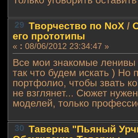
Только уговорить оставить 
29
Творчество по NoX
/
О
его прототипы
«
:
08/06/2012 23:34:47 »
Все мои знакомые ленивы 
так что будем искать ) Но
портфолио, чтобы звать ко
не взглянет... Сюжет нужен
моделей, только професс
30
Таверна "Пьяный Урчи