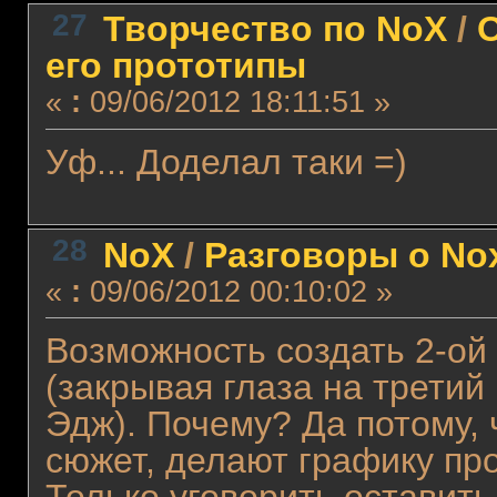
27
Творчество по NoX
/
О
его прототипы
«
:
09/06/2012 18:11:51 »
Уф... Доделал таки =)
28
NoX
/
Разговоры о No
«
:
09/06/2012 00:10:02 »
Возможность создать 2-ой
(закрывая глаза на третий
Эдж). Почему? Да потому,
сюжет, делают графику про