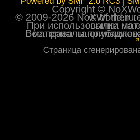
Powered by SMF 2.0 RC3
|
SM
Copyright © NoXWorl
© 2009-2026 NoXWorld.ru. All image
При использовании материалов ф
Все права на опубликованные на форуме NoXW
X
Страница сгенерирована 