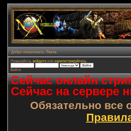
Добро пожаловать,
Гость
Пожалуйста,
войдите
или
зарегистрируйтесь
.
Войти
Сейчас онлайн стрим
Сейчас на сервере н
Обязательно все 
Правил