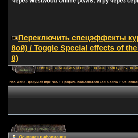
через Westwood Online (XWIS, игру через сер
Переключить спецэффекты курс
8ой) / Toggle Special effects of th
8)
ПОМОЩЬ
СТАТИСТИКА СЕРВЕРА
ПОИСК
КАЛЕНДАРЬ
ВОЙ
НАЧАЛО
NoX World - форум об игре NoX
>
Профиль пользователя Ledi Gadiva
>
Основная
ПРОФИЛЬ ПОЛЬЗОВАТЕЛЯ
Основная информация