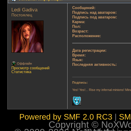
Сообщений:
Ledi Gadiva 
Подпись над аватаром:
Постоялец
Подпись под аватаром:
Карма:
Пол:
Возраст:
Расположение:
Дата регистрации:
Время:
Язык:
Оффлайн
Последняя активность:
Просмотр сообщений
Статистика
Подпись:
Yes! Yes!... Rise my infernal minions! Mi
Powered by SMF 2.0 RC3
|
SM
Copyright © NoXWorl