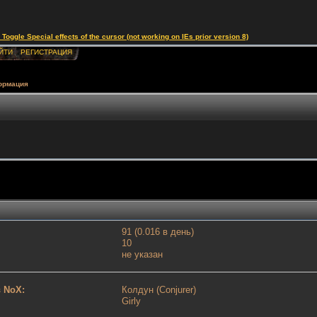
le Special effects of the cursor (not working on IEs prior version 8)
ЙТИ
РЕГИСТРАЦИЯ
ормация
91 (0.016 в день)
10
не указан
 NoX:
Колдун (Conjurer)
Girly