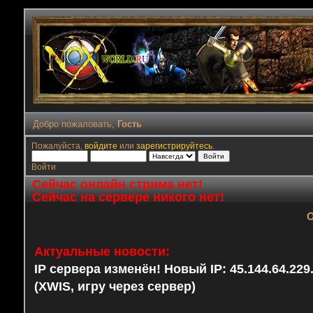
Добро пожаловать,
Гость
Пожалуйста,
войдите
или
зарегистрируйтесь
.
Войти
Сейчас онлайн стрима нет!
Сейчас на сервере никого нет!
О
Актуальные новости:
IP сервера изменён! Новый IP: 45.144.64.22
(XWIS, игру через сервер)