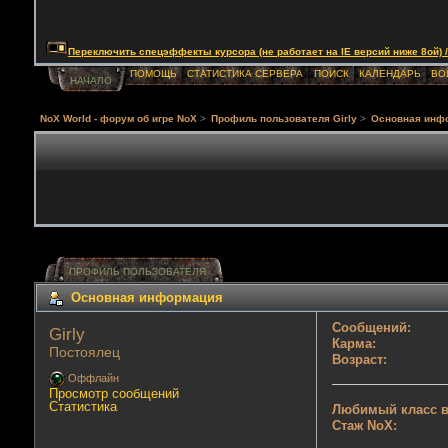
Переключить спецэффекты курсора (не работает на IE версий ниже 8ой) / Togg
ПОМОЩЬ
СТАТИСТИКА СЕРВЕРА
ПОИСК
КАЛЕНДАРЬ
ВО
НАЧАЛО
NoX World - форум об игре NoX
>
Профиль пользователя Girly
>
Основная инф
ПРОФИЛЬ ПОЛЬЗОВАТЕЛЯ
Основная информация
Сообщений:
Girly 
Карма:
Постоялец
Возраст:
Оффлайн
Просмотр сообщений
Статистика
Любимый класс в
Стаж NoX: