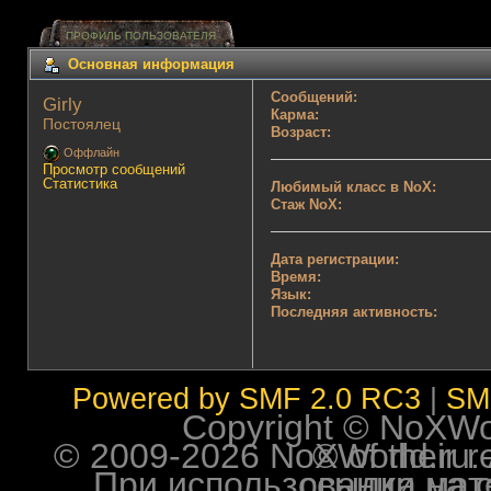
ПРОФИЛЬ ПОЛЬЗОВАТЕЛЯ
Основная информация
Сообщений:
Girly 
Карма:
Постоялец
Возраст:
Оффлайн
Просмотр сообщений
Статистика
Любимый класс в NoX:
Стаж NoX:
Дата регистрации:
Время:
Язык:
Последняя активность:
Powered by SMF 2.0 RC3
|
SM
Copyright © NoXWorl
© 2009-2026 NoXWorld.ru. All image
При использовании материалов ф