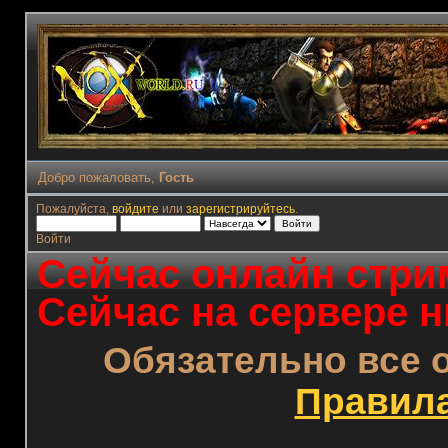
Добро пожаловать,
Гость
Пожалуйста,
войдите
или
зарегистрируйтесь
.
Войти
Сейчас онлайн стрим
Сейчас на сервере н
Обязательно все 
Правил