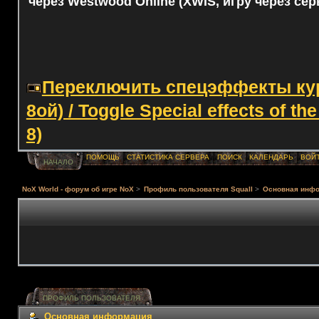
через Westwood Online (XWIS, игру через сер
Переключить спецэффекты курс
8ой) / Toggle Special effects of th
8)
ПОМОЩЬ
СТАТИСТИКА СЕРВЕРА
ПОИСК
КАЛЕНДАРЬ
ВОЙ
НАЧАЛО
NoX World - форум об игре NoX
>
Профиль пользователя Squall
>
Основная инф
ПРОФИЛЬ ПОЛЬЗОВАТЕЛЯ
Основная информация