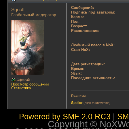
Сообщений:
Squall 
Подпись под аватаром:
Глобальный модератор
Карма:
Пол:
Возраст:
Расположение:
Любимый класс в NoX:
Стаж NoX:
Дата регистрации:
Время:
Язык:
Последняя активность:
Оффлайн
Просмотр сообщений
Статистика
Подпись:
Spoiler
(click to show/hide)
Powered by SMF 2.0 RC3
|
SM
Copyright © NoXWorl