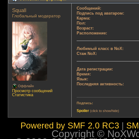
Сообщений:
Squall 
Подпись под аватаром:
Глобальный модератор
Карма:
Пол:
Возраст:
Расположение:
Любимый класс в NoX:
Стаж NoX:
Дата регистрации:
Время:
Язык:
Последняя активность:
Оффлайн
Просмотр сообщений
Статистика
Подпись:
Spoiler
(click to show/hide)
Powered by SMF 2.0 RC3
|
SM
Copyright © NoXWorl