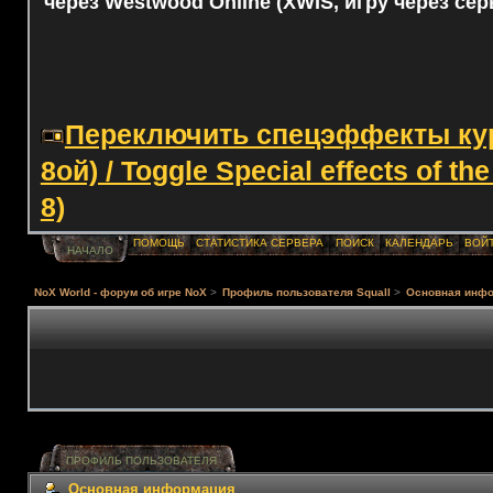
через Westwood Online (XWIS, игру через сер
Переключить спецэффекты курс
8ой) / Toggle Special effects of th
8)
ПОМОЩЬ
СТАТИСТИКА СЕРВЕРА
ПОИСК
КАЛЕНДАРЬ
ВОЙ
НАЧАЛО
NoX World - форум об игре NoX
>
Профиль пользователя Squall
>
Основная инф
ПРОФИЛЬ ПОЛЬЗОВАТЕЛЯ
Основная информация