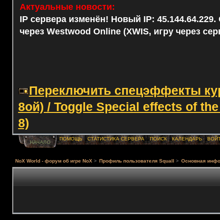
Актуальные новости:
IP сервера изменён! Новый IP: 45.144.64.229
через Westwood Online (XWIS, игру через сер
Переключить спецэффекты курс
8ой) / Toggle Special effects of th
8)
ПОМОЩЬ
СТАТИСТИКА СЕРВЕРА
ПОИСК
КАЛЕНДАРЬ
ВОЙ
НАЧАЛО
NoX World - форум об игре NoX
>
Профиль пользователя Squall
>
Основная инф