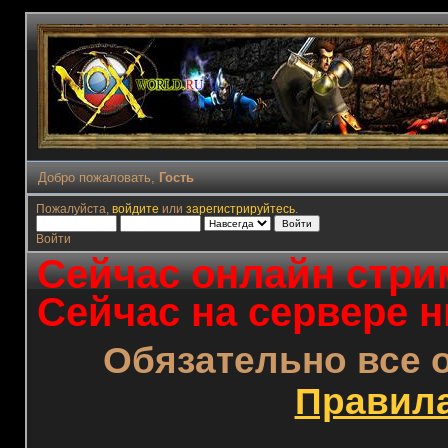
Добро пожаловать,
Гость
Пожалуйста,
войдите
или
зарегистрируйтесь
.
Войти
Сейчас онлайн стрим
Сейчас на сервере н
Обязательно все 
Правил