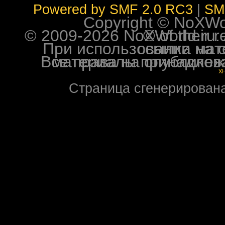
Powered by SMF 2.0 RC3
|
SM
Copyright © NoXWorl
© 2009-2026 NoXWorld.ru. All image
При использовании материалов ф
Все права на опубликованные на форуме NoXW
X
Страница сгенерирована 