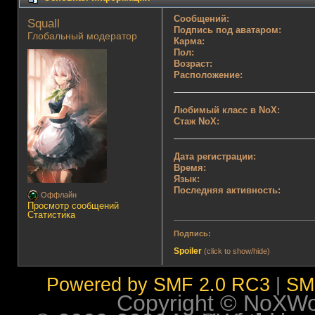
Сообщений:
Squall 
Подпись под аватаром:
Глобальный модератор
Карма:
Пол:
Возраст:
Расположение:
Любимый класс в NoX:
Стаж NoX:
Дата регистрации:
Время:
Язык:
Последняя активность:
Оффлайн
Просмотр сообщений
Статистика
Подпись:
Spoiler
(click to show/hide)
Powered by SMF 2.0 RC3
|
SM
Copyright © NoXWorl