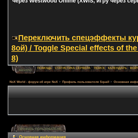
через Westwood Online (XWIS, игру через сер
Переключить спецэффекты курс
8ой) / Toggle Special effects of th
8)
ПОМОЩЬ
СТАТИСТИКА СЕРВЕРА
ПОИСК
КАЛЕНДАРЬ
ВОЙ
НАЧАЛО
NoX World - форум об игре NoX
>
Профиль пользователя Squall
>
Основная инф
ПРОФИЛЬ ПОЛЬЗОВАТЕЛЯ
Основная информация