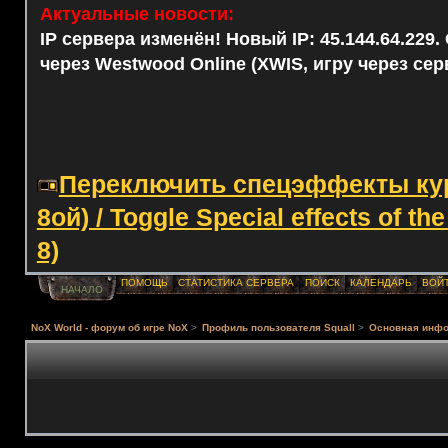
Актуальные новости:
IP сервера изменён! Новый IP: 45.144.64.229
через Westwood Online (XWIS, игру через сер
Переключить спецэффекты курс
8ой) / Toggle Special effects of th
8)
ПОМОЩЬ
СТАТИСТИКА СЕРВЕРА
ПОИСК
КАЛЕНДАРЬ
ВОЙ
НАЧАЛО
NoX World - форум об игре NoX
>
Профиль пользователя Squall
>
Основная инф