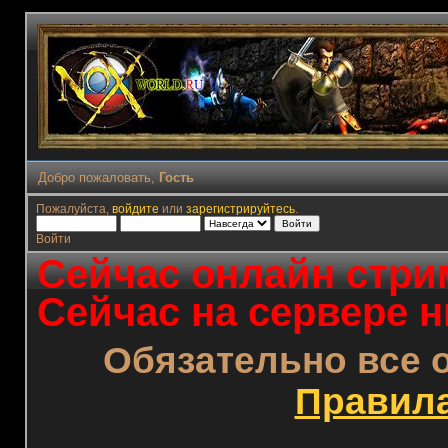
Добро пожаловать,
Гость
Пожалуйста,
войдите
или
зарегистрируйтесь
.
Войти
Сейчас онлайн стрим
Сейчас на сервере н
Обязательно все 
Правил