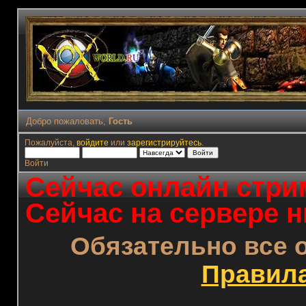
Добро пожаловать,
Гость
Пожалуйста,
войдите
или
зарегистрируйтесь
.
Войти
Сейчас онлайн стрим
Сейчас на сервере н
Обязательно все 
Правил