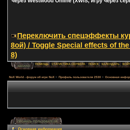
через Westwood Online (XWIS, игру через сер
Переключить спецэффекты курс
8ой) / Toggle Special effects of th
8)
ПОМОЩЬ
СТАТИСТИКА СЕРВЕРА
ПОИСК
КАЛЕНДАРЬ
ВОЙ
НАЧАЛО
NoX World - форум об игре NoX
>
Профиль пользователя 2530
>
Основная инфо
ПРОФИЛЬ ПОЛЬЗОВАТЕЛЯ
Основная информация