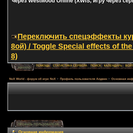
через Westwood Online (XWIS, игру через сер
Переключить спецэффекты курс
8ой) / Toggle Special effects of th
8)
ПОМОЩЬ
СТАТИСТИКА СЕРВЕРА
ПОИСК
КАЛЕНДАРЬ
ВОЙ
НАЧАЛО
NoX World - форум об игре NoX
>
Профиль пользователя Алдвин
>
Основная ин
ПРОФИЛЬ ПОЛЬЗОВАТЕЛЯ
Основная информация