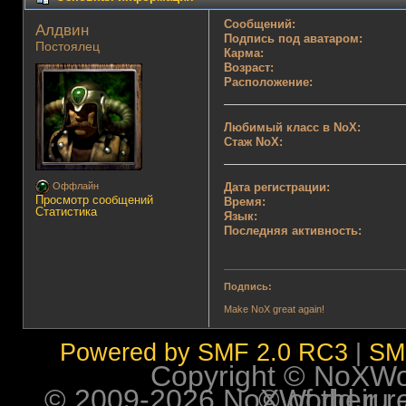
Сообщений:
Алдвин 
Подпись под аватаром:
Постоялец
Карма:
Возраст:
Расположение:
Любимый класс в NoX:
Стаж NoX:
Дата регистрации:
Оффлайн
Просмотр сообщений
Время:
Статистика
Язык:
Последняя активность:
Подпись:
Make NoX great again!
Powered by SMF 2.0 RC3
|
SM
Copyright © NoXWorl
© 2009-2026 NoXWorld.ru. All image