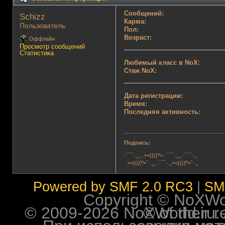
Сообщений:
Schizz 
Карма:
Пользователь
Пол:
Возраст:
Оффлайн
Просмотр сообщений
Статистика
Любимый класс в NoX:
Стаж NoX:
Дата регистрации:
Время:
Последняя активность:
Подпись:
·´¯`·.¸¸..><((((º>.·´¯`·.¸¸.·´¯`·.¸
><((((º>`·.¸¸.·´¯`·.¸><((((º>`·.¸
Powered by SMF 2.0 RC3
|
SM
Copyright © NoXWorl
© 2009-2026 NoXWorld.ru. All image