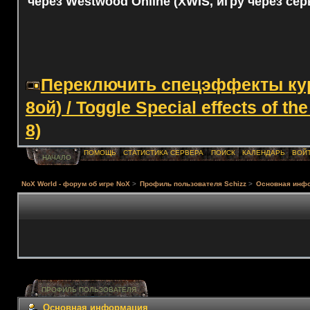
через Westwood Online (XWIS, игру через сер
Переключить спецэффекты курс
8ой) / Toggle Special effects of th
8)
ПОМОЩЬ
СТАТИСТИКА СЕРВЕРА
ПОИСК
КАЛЕНДАРЬ
ВОЙ
НАЧАЛО
NoX World - форум об игре NoX
>
Профиль пользователя Schizz
>
Основная инф
ПРОФИЛЬ ПОЛЬЗОВАТЕЛЯ
Основная информация