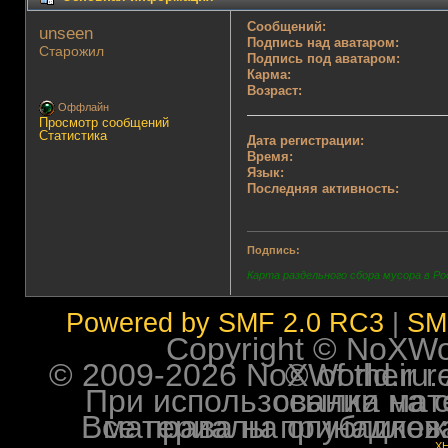
Сообщений:
unseen 
Подпись над аватаром:
Старожил
Подпись под аватаром:
Карма:
Возраст:
Оффлайн
Просмотр сообщений
Статистика
Дата регистрации:
Время:
Язык:
Последняя активность:
Подпись:
Карта раздельного сбора мусора в Ро
Powered by SMF 2.0 RC3
|
SM
Copyright © NoXWorl
© 2009-2026 NoXWorld.ru. All image
При использовании материалов ф
Все права на опубликованные на форуме NoXW
X