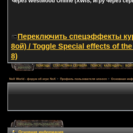
через Westwood Online (XWIS, игру через сер
Переключить спецэффекты курс
8ой) / Toggle Special effects of th
8)
ПОМОЩЬ
СТАТИСТИКА СЕРВЕРА
ПОИСК
КАЛЕНДАРЬ
ВОЙ
НАЧАЛО
NoX World - форум об игре NoX
>
Профиль пользователя unseen
>
Основная ин
ПРОФИЛЬ ПОЛЬЗОВАТЕЛЯ
Основная информация