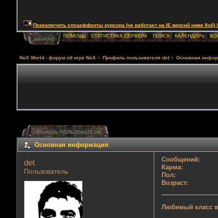
Переключить спецэффекты курсора (не работает на IE версий ниже 8ой) / Togg
ПОМОЩЬ
СТАТИСТИКА СЕРВЕРА
ПОИСК
КАЛЕНДАРЬ
ВО
НАЧАЛО
NoX World - форум об игре NoX
>
Профиль пользователя det
>
Основная инфо
ПРОФИЛЬ ПОЛЬЗОВАТЕЛЯ
Основная информация
Сообщений:
det 
Карма:
Пользователь
Пол:
Возраст:
Любимый класс в