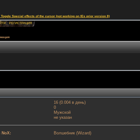
le Special effects of the cursor (not working on IEs prior version 8)
ЙТИ
РЕГИСТРАЦИЯ
рмация
16 (0.004 в день)
0
Мужской
не указан
 NoX:
Волшебник (Wizard)