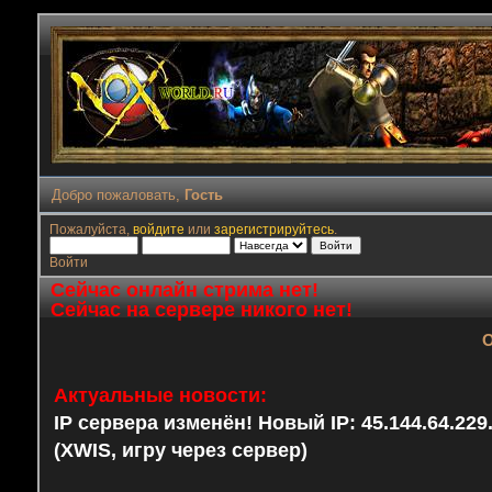
Добро пожаловать,
Гость
Пожалуйста,
войдите
или
зарегистрируйтесь
.
Войти
Сейчас онлайн стрима нет!
Сейчас на сервере никого нет!
О
Актуальные новости:
IP сервера изменён! Новый IP: 45.144.64.22
(XWIS, игру через сервер)