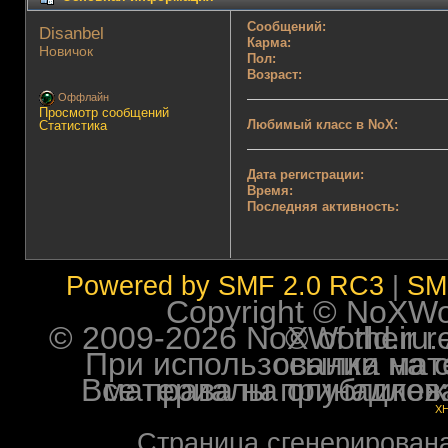
Сообщений:
Disanbel 
Карма:
Новичок
Пол:
Возраст:
Оффлайн
Просмотр сообщений
Любимый класс в NoX:
Статистика
Дата регистрации:
Время:
Последняя активность:
Powered by SMF 2.0 RC3
|
SM
Copyright © NoXWorl
© 2009-2026 NoXWorld.ru. All image
При использовании материалов ф
Все права на опубликованные на форуме NoXW
X
Страница сгенерирована 