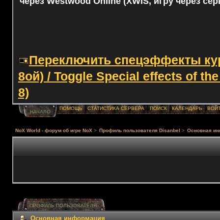
через Westwood Online (XWIS, игру через сер
Переключить спецэффекты курс
8ой) / Toggle Special effects of th
8)
ПОМОЩЬ
СТАТИСТИКА СЕРВЕРА
ПОИСК
КАЛЕНДАРЬ
ВОЙ
НАЧАЛО
NoX World - форум об игре NoX
>
Профиль пользователя Disanbel
>
Основная и
ПРОФИЛЬ ПОЛЬЗОВАТЕЛЯ
Основная информация