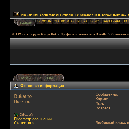
Переключить спецэффекты курсора (не работает на IE версий ниже 8ой) / Togg
ПОМОЩЬ
СТАТИСТИКА СЕРВЕРА
ПОИСК
КАЛЕНДАРЬ
ВО
НАЧАЛО
NoX World - форум об игре NoX
>
Профиль пользователя Bukatho
>
Основная 
ПРОФИЛЬ ПОЛЬЗОВАТЕЛЯ
Основная информация
Сообщений:
Bukatho 
Карма:
Новичок
Пол:
Возраст:
Оффлайн
Просмотр сообщений
Любимый класс в
Статистика