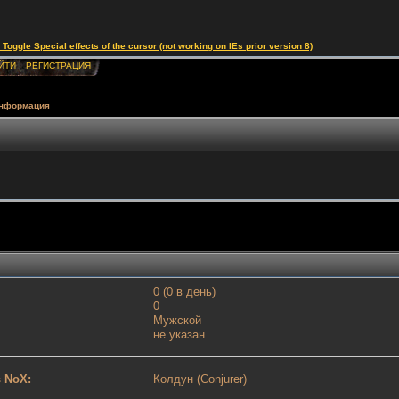
le Special effects of the cursor (not working on IEs prior version 8)
ЙТИ
РЕГИСТРАЦИЯ
информация
0 (0 в день)
0
Мужской
не указан
 NoX:
Колдун (Conjurer)