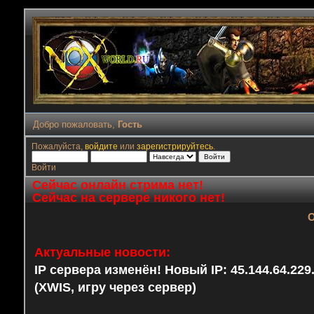
Добро пожаловать,
Гость
Пожалуйста,
войдите
или
зарегистрируйтесь
.
Войти
Сейчас онлайн стрима нет!
Сейчас на сервере никого нет!
О
Актуальные новости:
IP сервера изменён! Новый IP: 45.144.64.22
(XWIS, игру через сервер)