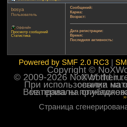
Сообщений:
bosya 
Карма:
Пользователь
Возраст:
Оффлайн
Дата регистрации:
Просмотр сообщений
Время:
Статистика
Последняя активность:
Powered by SMF 2.0 RC3
|
SM
Copyright © NoXWorl
© 2009-2026 NoXWorld.ru. All image
При использовании материалов ф
Все права на опубликованные на форуме NoXW
X
Страница сгенерирована 