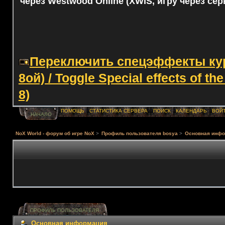
через Westwood Online (XWIS, игру через сер
Переключить спецэффекты курс
8ой) / Toggle Special effects of th
8)
ПОМОЩЬ
СТАТИСТИКА СЕРВЕРА
ПОИСК
КАЛЕНДАРЬ
ВОЙ
НАЧАЛО
NoX World - форум об игре NoX
>
Профиль пользователя bosya
>
Основная инф
ПРОФИЛЬ ПОЛЬЗОВАТЕЛЯ
Основная информация