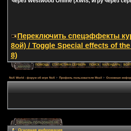
через Westwood Online (XWIS, игру через сер
Переключить спецэффекты курс
8ой) / Toggle Special effects of th
8)
ПОМОЩЬ
СТАТИСТИКА СЕРВЕРА
ПОИСК
КАЛЕНДАРЬ
ВОЙ
НАЧАЛО
NoX World - форум об игре NoX
>
Профиль пользователя Mozil
>
Основная инфо
ПРОФИЛЬ ПОЛЬЗОВАТЕЛЯ
Основная информация