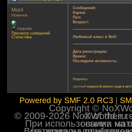
Сообщений:
Mozil 
Карма:
Новичок
Пол:
Возраст:
Оффлайн
Просмотр сообщений
Любимый класс в NoX:
Статистика
Дата регистрации:
Время:
Последняя активность:
Подпись:
срочный
недорогой ремонт ауди в авт
Powered by SMF 2.0 RC3
|
SM
Copyright © NoXWorl
© 2009-2026 NoXWorld.ru. All image
При использовании материалов ф
Все права на опубликованные на форуме NoXW