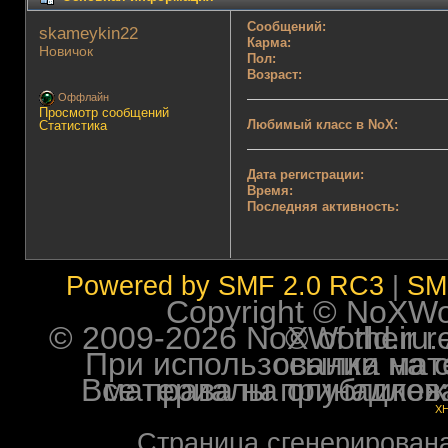
Сообщений:
skameykin22 
Карма:
Новичок
Пол:
Возраст:
Оффлайн
Просмотр сообщений
Любимый класс в NoX:
Статистика
Дата регистрации:
Время:
Последняя активность:
Powered by SMF 2.0 RC3
|
SM
Copyright © NoXWorl
© 2009-2026 NoXWorld.ru. All image
При использовании материалов ф
Все права на опубликованные на форуме NoXW
X
Страница сгенерирована 