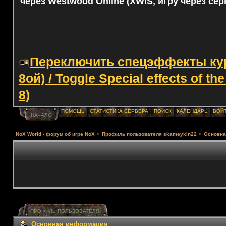
через Westwood Online (XWIS, игру через сер
Переключить спецэффекты курс
8ой) / Toggle Special effects of th
8)
ПОМОЩЬ
СТАТИСТИКА СЕРВЕРА
ПОИСК
КАЛЕНДАРЬ
ВОЙ
НАЧАЛО
NoX World - форум об игре NoX
>
Профиль пользователя skameykin22
>
Основна
ПРОФИЛЬ ПОЛЬЗОВАТЕЛЯ
Основная информация