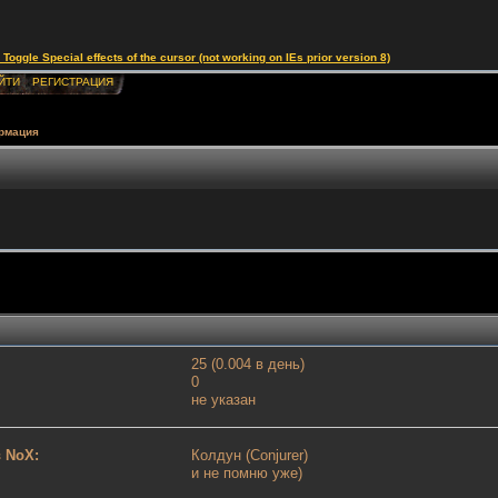
le Special effects of the cursor (not working on IEs prior version 8)
ЙТИ
РЕГИСТРАЦИЯ
рмация
25 (0.004 в день)
0
не указан
 NoX:
Колдун (Conjurer)
и не помню уже)