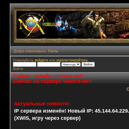
Добро пожаловать,
Гость
Пожалуйста,
войдите
или
зарегистрируйтесь
.
Войти
Сейчас онлайн стрима нет!
Сейчас на сервере никого нет!
О
Актуальные новости:
IP сервера изменён! Новый IP: 45.144.64.22
(XWIS, игру через сервер)