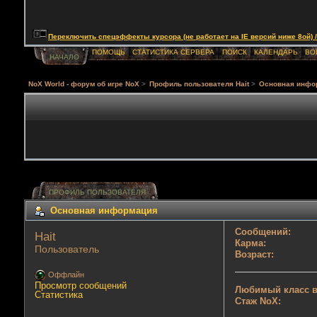
Переключить спецэффекты курсора (не работает на IE версий ниже 8ой) / Togg
ПОМОЩЬ
СТАТИСТИКА СЕРВЕРА
ПОИСК
КАЛЕНДАРЬ
ВО
НАЧАЛО
NoX World - форум об игре NoX
>
Профиль пользователя Hait
>
Основная инфо
ПРОФИЛЬ ПОЛЬЗОВАТЕЛЯ
Основная информация
Сообщений:
Hait 
Карма:
Пользователь
Возраст:
Оффлайн
Просмотр сообщений
Любимый класс в
Статистика
Стаж NoX: