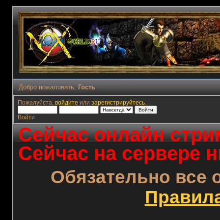
Добро пожаловать,
Гость
Пожалуйста,
войдите
или
зарегистрируйтесь
.
Войти
Сейчас онлайн стрим
Сейчас на сервере н
Обязательно все 
Правил