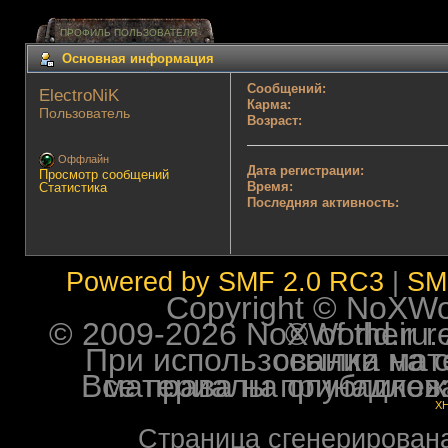
ПРОФИЛЬ ПОЛЬЗОВАТЕЛЯ
Основная информация
Сообщений:
ElectroNiK 
Карма:
Пользователь
Возраст:
Оффлайн
Дата регистрации:
Просмотр сообщений
Время:
Статистика
Последняя активность:
Powered by SMF 2.0 RC3
|
SM
Copyright © NoXWorl
© 2009-2026 NoXWorld.ru. All image
При использовании материалов ф
Все права на опубликованные на форуме NoXW
X
Страница сгенерирована 