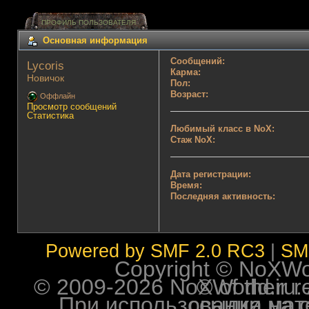
ПРОФИЛЬ ПОЛЬЗОВАТЕЛЯ
Основная информация
Сообщений:
Lycoris 
Карма:
Новичок
Пол:
Возраст:
Оффлайн
Просмотр сообщений
Статистика
Любимый класс в NoX:
Стаж NoX:
Дата регистрации:
Время:
Последняя активность:
Powered by SMF 2.0 RC3
|
SM
Copyright © NoXWorl
© 2009-2026 NoXWorld.ru. All image
При использовании материалов ф