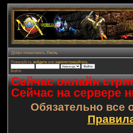
Добро пожаловать,
Гость
Пожалуйста,
войдите
или
зарегистрируйтесь
.
Войти
Сейчас онлайн стрим
Сейчас на сервере н
Обязательно все 
Правил