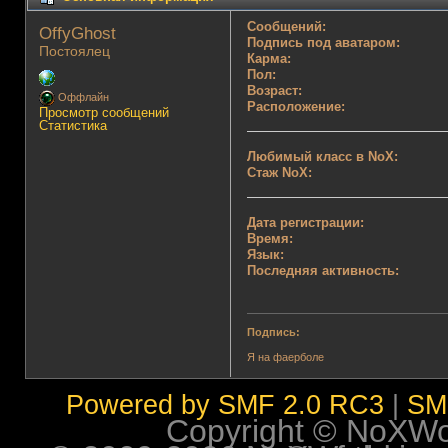
Сообщений:
OffyGhost 
Подпись под аватаром:
Постоялец
Карма:
Пол:
Возраст:
Оффлайн
Расположение:
Просмотр сообщений
Статистика
Любимый класс в NoX:
Стаж NoX:
Дата регистрации:
Время:
Язык:
Последняя активность:
Подпись:
Я на фаерболе
Powered by SMF 2.0 RC3
|
SM
Copyright © NoXWorl