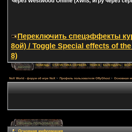
через Westwood Online (XWIS, игру через сер
Переключить спецэффекты курс
8ой) / Toggle Special effects of th
8)
ПОМОЩЬ
СТАТИСТИКА СЕРВЕРА
ПОИСК
КАЛЕНДАРЬ
ВОЙ
НАЧАЛО
NoX World - форум об игре NoX
>
Профиль пользователя OffyGhost
>
Основная 
ПРОФИЛЬ ПОЛЬЗОВАТЕЛЯ
Основная информация