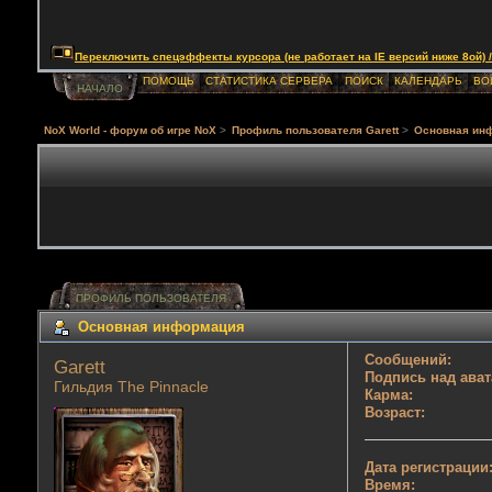
Переключить спецэффекты курсора (не работает на IE версий ниже 8ой) / Togg
ПОМОЩЬ
СТАТИСТИКА СЕРВЕРА
ПОИСК
КАЛЕНДАРЬ
ВО
НАЧАЛО
NoX World - форум об игре NoX
>
Профиль пользователя Garett
>
Основная ин
ПРОФИЛЬ ПОЛЬЗОВАТЕЛЯ
Основная информация
Сообщений:
Garett 
Подпись над ават
Гильдия The Pinnacle
Карма:
Возраст:
Дата регистрации
Время: