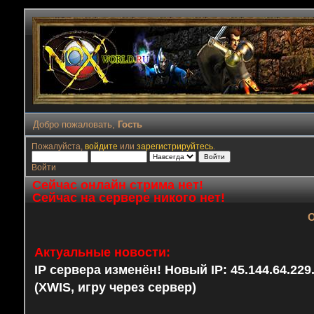
Добро пожаловать,
Гость
Пожалуйста,
войдите
или
зарегистрируйтесь
.
Войти
Сейчас онлайн стрима нет!
Сейчас на сервере никого нет!
О
Актуальные новости:
IP сервера изменён! Новый IP: 45.144.64.22
(XWIS, игру через сервер)