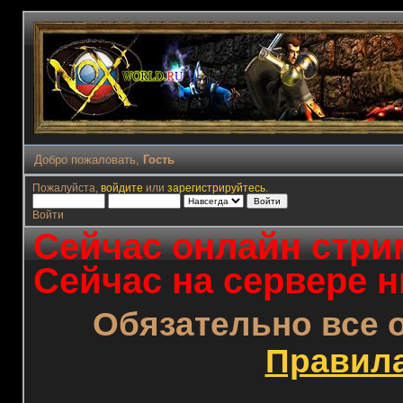
Добро пожаловать,
Гость
Пожалуйста,
войдите
или
зарегистрируйтесь
.
Войти
Сейчас онлайн стрим
Сейчас на сервере н
Обязательно все 
Правил