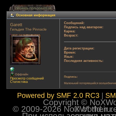
ПРОФИЛЬ ПОЛЬЗОВАТЕЛЯ
Основная информация
Сообщений:
Garett 
Подпись над аватаром:
Гильдия The Pinnacle
Карма:
Возраст:
Дата регистрации:
Время:
Язык:
Последняя активность:
Оффлайн
Подпись:
Просмотр сообщений
Статистика
Маленький потерявшийся волшебничи
Powered by SMF 2.0 RC3
|
SM
Copyright © NoXWorl
© 2009-2026 NoXWorld.ru. All image
При использовании материалов ф