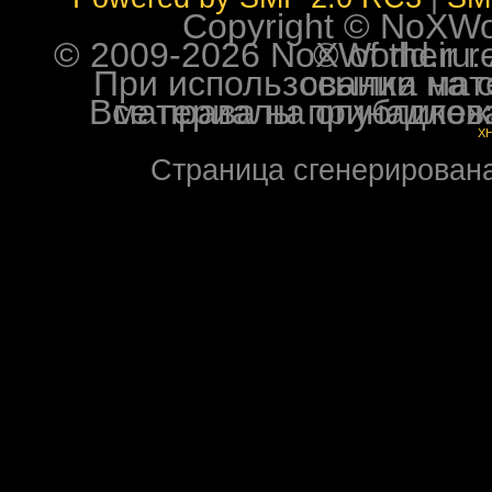
Copyright © NoXWorl
© 2009-2026 NoXWorld.ru. All image
При использовании материалов ф
Все права на опубликованные на форуме NoXW
X
Страница сгенерирована 