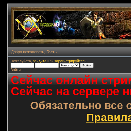
Добро пожаловать,
Гость
Пожалуйста,
войдите
или
зарегистрируйтесь
.
Войти
Сейчас онлайн стрим
Сейчас на сервере н
Обязательно все 
Правил