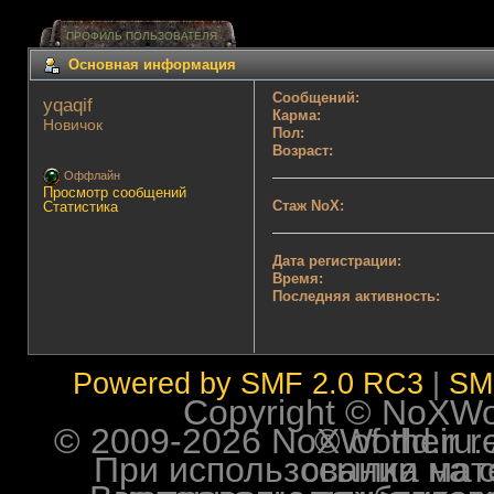
ПРОФИЛЬ ПОЛЬЗОВАТЕЛЯ
Основная информация
Сообщений:
yqaqif 
Карма:
Новичок
Пол:
Возраст:
Оффлайн
Просмотр сообщений
Стаж NoX:
Статистика
Дата регистрации:
Время:
Последняя активность:
Powered by SMF 2.0 RC3
|
SM
Copyright © NoXWorl
© 2009-2026 NoXWorld.ru. All image
При использовании материалов ф