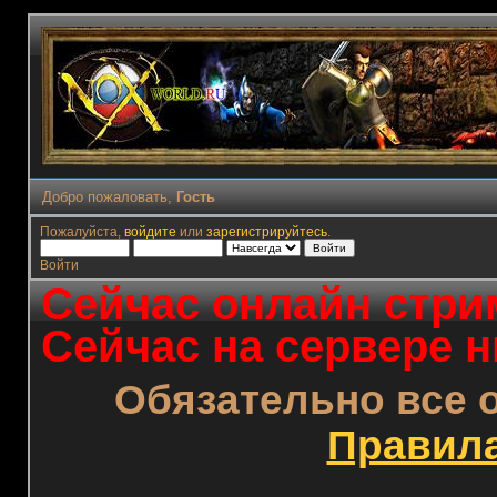
Добро пожаловать,
Гость
Пожалуйста,
войдите
или
зарегистрируйтесь
.
Войти
Сейчас онлайн стрим
Сейчас на сервере н
Обязательно все 
Правил