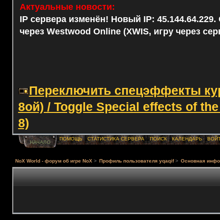
Актуальные новости:
IP сервера изменён! Новый IP: 45.144.64.229
через Westwood Online (XWIS, игру через сер
Переключить спецэффекты курс
8ой) / Toggle Special effects of th
8)
ПОМОЩЬ
СТАТИСТИКА СЕРВЕРА
ПОИСК
КАЛЕНДАРЬ
ВОЙ
НАЧАЛО
NoX World - форум об игре NoX
>
Профиль пользователя yqaqif
>
Основная инф