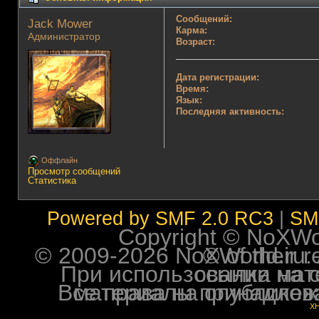
Сообщений:
Jack Mower 
Карма:
Администратор
Возраст:
Дата регистрации:
Время:
Язык:
Последняя активность:
Оффлайн
Просмотр сообщений
Статистика
Powered by SMF 2.0 RC3
|
SM
Copyright © NoXWorl
© 2009-2026 NoXWorld.ru. All image
При использовании материалов ф
Все права на опубликованные на форуме NoXW
X