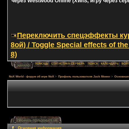
через Westwood Online (XWIS, игру через сер
Переключить спецэффекты курс
8ой) / Toggle Special effects of th
8)
ПОМОЩЬ
СТАТИСТИКА СЕРВЕРА
ПОИСК
КАЛЕНДАРЬ
ВОЙ
НАЧАЛО
NoX World - форум об игре NoX
>
Профиль пользователя Jack Mower
>
Основная
ПРОФИЛЬ ПОЛЬЗОВАТЕЛЯ
Основная информация