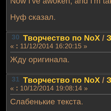
Now I've awoken, and I'm ta
Нуф сказал.
30
Творчество по NoX
/
З
«
:
11/12/2014 16:20:15 »
Жду оригинала.
31
Творчество по NoX
/
З
«
:
10/12/2014 19:08:14 »
Слабенькие текста.