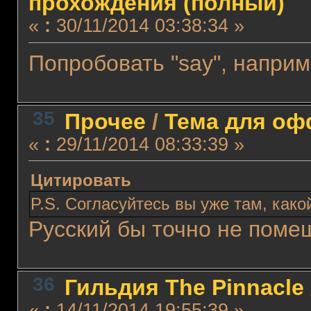
прохождения (полный)
«
:
30/11/2014 03:38:34 »
Попробовать "say", наприм
35
Прочее
/
Тема для офф
«
:
29/11/2014 08:33:39 »
Цитировать
P.S. Согласуйтесь вы уже там, како
Русский бы точно не поме
36
Гильдия The Pinnacle
«
:
14/11/2014 19:55:39 »