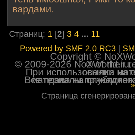
вардами.
Страниц:
1
[
2
]
3
4
...
11
Powered by SMF 2.0 RC3
|
SM
Copyright © NoXWorl
© 2009-2026 NoXWorld.ru. All image
При использовании материалов ф
Все права на опубликованные на форуме NoXW
X
Страница сгенерирована 