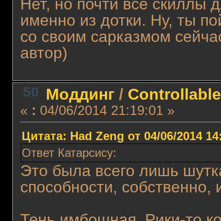
Нет, но почти все скиллы 
именно из дотки. Ну, ты п
со своим сарказмом сейчас
автор)
50
Моддинг
/
Controllabl
«
:
04/06/2014 21:19:01 »
Цитата: Had Zeng от 04/06/2014 14
Ответ Катарсису:
Это была всего лишь шутка
способности, собственно, 
Тень имбошная, Рики-то к