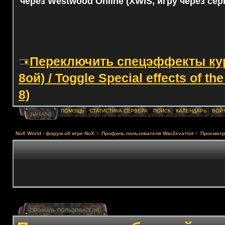
через Westwood Online (XWIS, игру через сер
Переключить спецэффекты курс
8ой) / Toggle Special effects of th
8)
ПОМОЩЬ
СТАТИСТИКА СЕРВЕРА
ПОИСК
КАЛЕНДАРЬ
ВОЙ
НАЧАЛО
NoX World - форум об игре NoX
>
Профиль пользователя WarZeva+lot
>
Просмотр
ПРОФИЛЬ ПОЛЬЗОВАТЕЛЯ