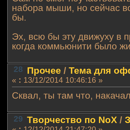
набора мыши, но сейчас в
бы.
Эх, всю бы эту движуху в
когда коммьюнити было жи
28
Прочее
/
Тема для офф
«
:
13/12/2014 10:46:16 »
Сквал, ты там что, накача
29
Творчество по NoX
/
З
«
:
12/12/2014 21:47:20 »