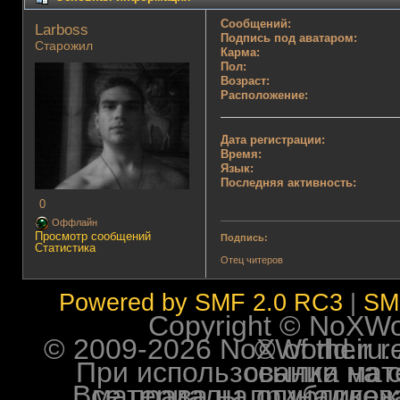
Сообщений:
Lаrboss 
Подпись под аватаром:
Старожил
Карма:
Пол:
Возраст:
Расположение:
Дата регистрации:
Время:
Язык:
Последняя активность:
0
Оффлайн
Просмотр сообщений
Подпись:
Статистика
Отец читеров
Powered by SMF 2.0 RC3
|
SM
Copyright © NoXWorl
© 2009-2026 NoXWorld.ru. All image
При использовании материалов ф
Все права на опубликованные на форуме NoXW