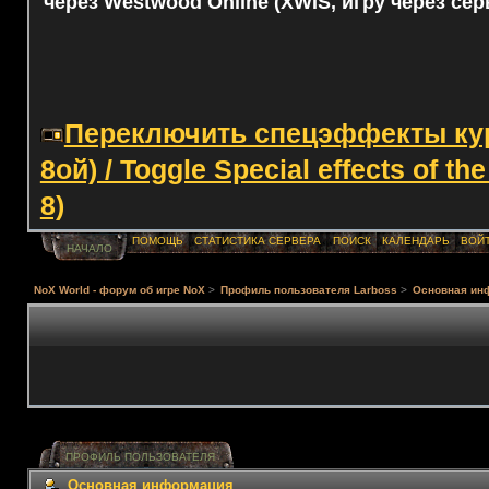
через Westwood Online (XWIS, игру через сер
Переключить спецэффекты курс
8ой) / Toggle Special effects of th
8)
ПОМОЩЬ
СТАТИСТИКА СЕРВЕРА
ПОИСК
КАЛЕНДАРЬ
ВОЙ
НАЧАЛО
NoX World - форум об игре NoX
>
Профиль пользователя Lаrboss
>
Основная ин
ПРОФИЛЬ ПОЛЬЗОВАТЕЛЯ
Основная информация