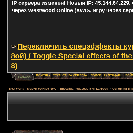
IP сервера изменён! Новый IP: 45.144.64.229
через Westwood Online (XWIS, игру через сер
Переключить спецэффекты курс
8ой) / Toggle Special effects of th
8)
ПОМОЩЬ
СТАТИСТИКА СЕРВЕРА
ПОИСК
КАЛЕНДАРЬ
ВОЙ
НАЧАЛО
NoX World - форум об игре NoX
>
Профиль пользователя Lаrboss
>
Основная ин