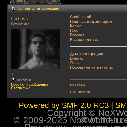
ПРОФИЛЬ ПОЛЬЗОВАТЕЛЯ
Основная информация
Сообщений:
Lаrboss 
Подпись под аватаром:
Старожил
Карма:
Пол:
Возраст:
Расположение:
Дата регистрации:
Время:
Язык:
Последняя активность:
0
Оффлайн
Просмотр сообщений
Подпись:
Статистика
Отец читеров
Powered by SMF 2.0 RC3
|
SM
Copyright © NoXWorl
© 2009-2026 NoXWorld.ru. All image