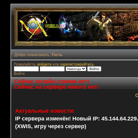
Добро пожаловать,
Гость
Пожалуйста,
войдите
или
зарегистрируйтесь
.
Войти
Сейчас онлайн стрима нет!
Сейчас на сервере никого нет!
О
Актуальные новости:
IP сервера изменён! Новый IP: 45.144.64.22
(XWIS, игру через сервер)