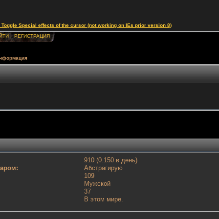
le Special effects of the cursor (not working on IEs prior version 8)
ЙТИ
РЕГИСТРАЦИЯ
информация
910 (0.150 в день)
таром:
Абстрагирую
109
Мужской
37
В этом мире.