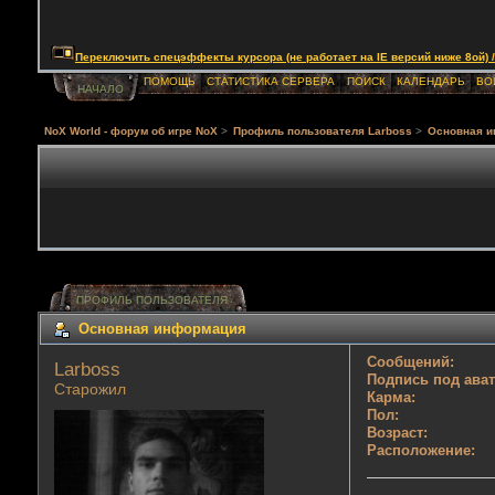
Переключить спецэффекты курсора (не работает на IE версий ниже 8ой) / Togg
ПОМОЩЬ
СТАТИСТИКА СЕРВЕРА
ПОИСК
КАЛЕНДАРЬ
ВО
НАЧАЛО
NoX World - форум об игре NoX
>
Профиль пользователя Lаrboss
>
Основная 
ПРОФИЛЬ ПОЛЬЗОВАТЕЛЯ
Основная информация
Сообщений:
Lаrboss 
Подпись под ава
Старожил
Карма:
Пол:
Возраст:
Расположение: