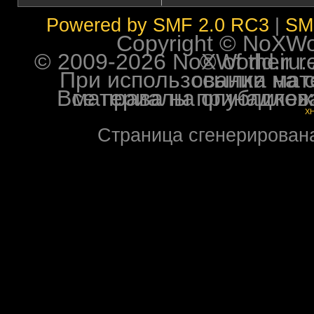
Powered by SMF 2.0 RC3
|
SM
Copyright © NoXWorl
© 2009-2026 NoXWorld.ru. All image
При использовании материалов ф
Все права на опубликованные на форуме NoXW
X
Страница сгенерирована 